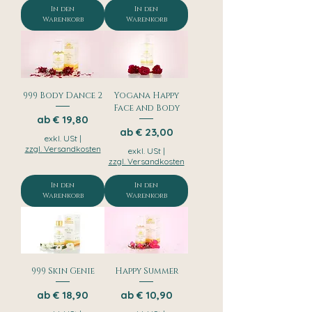
In den
In den
Warenkorb
Warenkorb
999 Body Dance 2
Yogana Happy
Face and Body
Sale-Preis
ab
€ 19,80
Sale-Preis
ab
€ 23,00
exkl. USt
|
zzgl. Versandkosten
exkl. USt
|
zzgl. Versandkosten
In den
In den
Warenkorb
Warenkorb
999 Skin Genie
Happy Summer
Sale-Preis
Sale-Preis
ab
€ 18,90
ab
€ 10,90