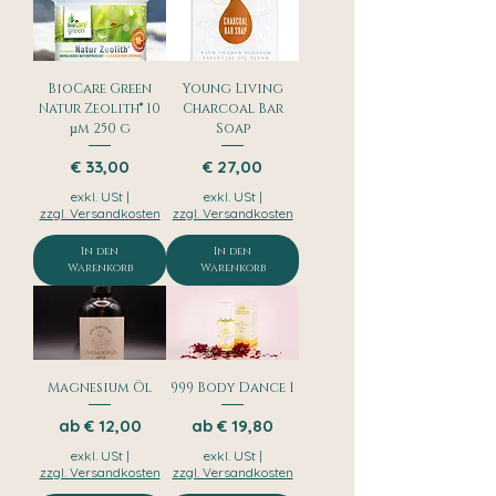
BioCare Green
Young Living
Natur Zeolith® 10
Charcoal Bar
µm 250 g
Soap
Preis
Preis
€ 33,00
€ 27,00
exkl. USt
|
exkl. USt
|
zzgl. Versandkosten
zzgl. Versandkosten
In den
In den
Warenkorb
Warenkorb
Magnesium Öl
999 Body Dance 1
Sale-Preis
Sale-Preis
ab
€ 12,00
ab
€ 19,80
exkl. USt
|
exkl. USt
|
zzgl. Versandkosten
zzgl. Versandkosten