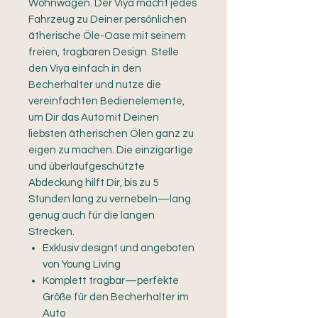
Wohnwagen. Der Viya macht jedes
Fahrzeug zu Deiner persönlichen
ätherische Öle-Oase mit seinem
freien, tragbaren Design. Stelle
den Viya einfach in den
Becherhalter und nutze die
vereinfachten Bedienelemente,
um Dir das Auto mit Deinen
liebsten ätherischen Ölen ganz zu
eigen zu machen. Die einzigartige
und überlaufgeschützte
Abdeckung hilft Dir, bis zu 5
Stunden lang zu vernebeln—lang
genug auch für die langen
Strecken.
Exklusiv designt und angeboten
von Young Living
Komplett tragbar—perfekte
Größe für den Becherhalter im
Auto