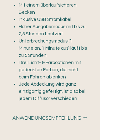
Mit einem überlaufsicheren
Becken
Inklusive USB Stromkabel
Hoher Ausgabemodus mit bis zu
2,5 Stunden Laufzeit
Unterbrechungsmodus (1
Minute an, 1 Minute aus) läuft bis
zu 5 Stunden
Drei Licht- & Farboptionen mit
gedeckten Farben, die nicht
beim Fahren ablenken
Jede Abdeckung wird ganz
einzigartig gefertigt, ist also bei
jedem Diffusor verschieden.
ANWENDUNGSEMPFEHLUNG
Fülle den Wassertank mit Wasser
und füge 3-4 Tropfen ätherischen Öls