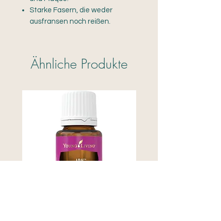
Starke Fasern, die weder
ausfransen noch reißen.
Ähnliche Produkte
Joy
Young Living Viya Auto 