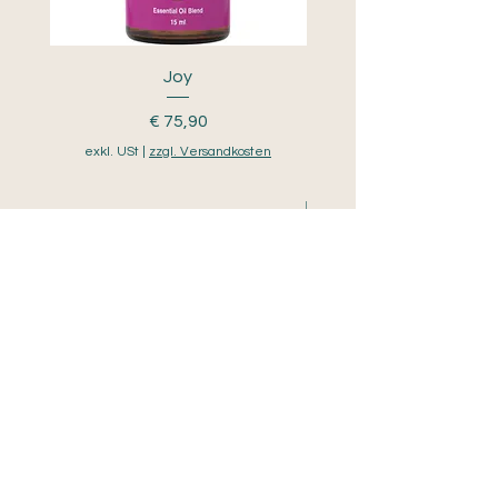
Joy
Young Living Viya Auto 
Preis
€ 75,90
exkl. USt
|
zzgl. Versandkosten
exkl. USt
Vorbestellen
IN DEN WARENKORB
© 2024 Andrea Korinek