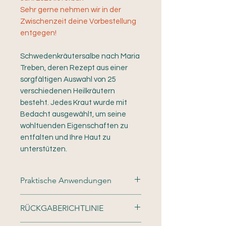
Sehr gerne nehmen wir in der
Zwischenzeit deine Vorbestellung
entgegen!
Schwedenkräutersalbe nach Maria
Treben, deren Rezept aus einer
sorgfältigen Auswahl von 25
verschiedenen Heilkräutern
besteht. Jedes Kraut wurde mit
Bedacht ausgewählt, um seine
wohltuenden Eigenschaften zu
entfalten und Ihre Haut zu
unterstützen.
Praktische Anwendungen
Schwedenkräuter-Balsam ist ein
RÜCKGABERICHTLINIE
Allround-Talent und vielseitig
anwendbar. Für